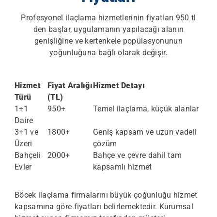
Profesyonel ilaçlama hizmetlerinin fiyatları 950 tl
den başlar, uygulamanın yapılacağı alanın
genişliğine ve kertenkele popülasyonunun
yoğunluğuna bağlı olarak değişir.
Hizmet
Fiyat Aralığı
Hizmet Detayı
Türü
(TL)
1+1
950+
Temel ilaçlama, küçük alanlar
Daire
3+1 ve
1800+
Geniş kapsam ve uzun vadeli
Üzeri
çözüm
Bahçeli
2000+
Bahçe ve çevre dahil tam
Evler
kapsamlı hizmet
Böcek ilaçlama firmalarını büyük çoğunluğu hizmet
kapsamına göre fiyatları belirlemektedir. Kurumsal