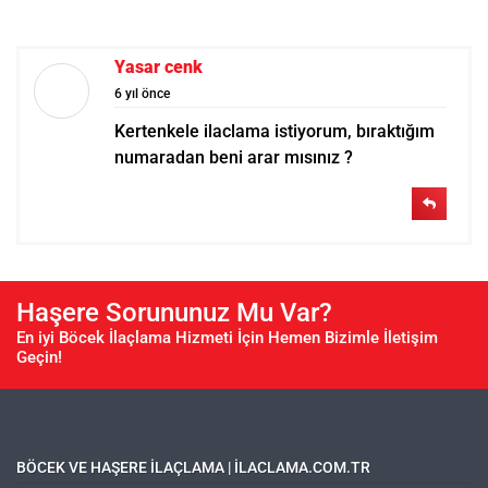
Yasar cenk
6 yıl önce
Kertenkele ilaclama istiyorum, bıraktığım
numaradan beni arar mısınız ?
Haşere Sorununuz Mu Var?
En iyi Böcek İlaçlama Hizmeti İçin Hemen Bizimle İletişim
Geçin!
BÖCEK VE HAŞERE ILAÇLAMA | ILACLAMA.COM.TR