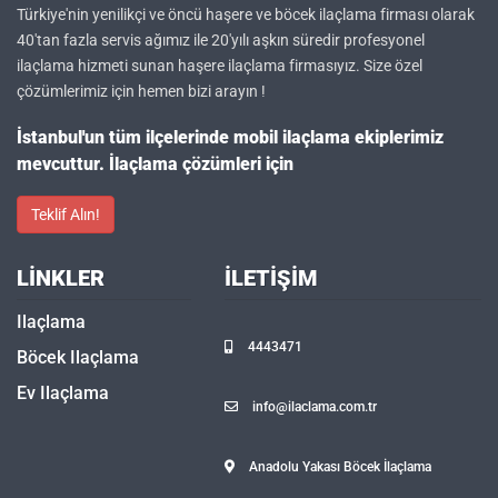
Türkiye'nin yenilikçi ve öncü haşere ve böcek ilaçlama firması olarak
40'tan fazla servis ağımız ile 20'yılı aşkın süredir profesyonel
ilaçlama hizmeti sunan haşere ilaçlama firmasıyız. Size özel
çözümlerimiz için hemen bizi arayın !
İstanbul'un tüm ilçelerinde mobil ilaçlama ekiplerimiz
mevcuttur. İlaçlama çözümleri için
Teklif Alın!
LINKLER
İLETIŞIM
Ilaçlama
4443471
Böcek Ilaçlama
Ev Ilaçlama
info@ilaclama.com.tr
Anadolu Yakası Böcek İlaçlama