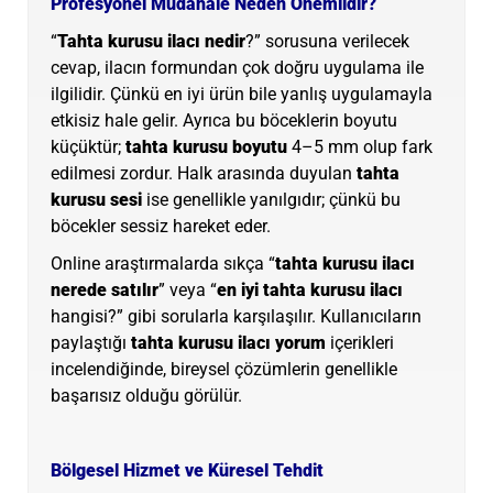
Profesyonel Müdahale Neden Önemlidir?
“
Tahta kurusu ilacı nedir
?” sorusuna verilecek
cevap, ilacın formundan çok doğru uygulama ile
ilgilidir. Çünkü en iyi ürün bile yanlış uygulamayla
etkisiz hale gelir. Ayrıca bu böceklerin boyutu
küçüktür;
tahta kurusu boyutu
4–5 mm olup fark
edilmesi zordur. Halk arasında duyulan
tahta
kurusu sesi
ise genellikle yanılgıdır; çünkü bu
böcekler sessiz hareket eder.
Online araştırmalarda sıkça “
tahta kurusu ilacı
nerede satılır
” veya “
en iyi tahta kurusu ilacı
hangisi?” gibi sorularla karşılaşılır. Kullanıcıların
paylaştığı
tahta kurusu ilacı yorum
içerikleri
incelendiğinde, bireysel çözümlerin genellikle
başarısız olduğu görülür.
Bölgesel Hizmet ve Küresel Tehdit