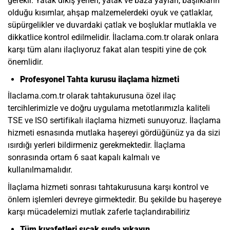
gerekir. Yatak dikiş yerleri, yatak ve baza yayları, başlıkların
olduğu kısımlar, ahşap malzemelerdeki oyuk ve çatlaklar,
süpürgelikler ve duvardaki çatlak ve boşluklar mutlakla ve
dikkatlice kontrol edilmelidir. İlaclama.com.tr olarak onlara
karşı tüm alanı ilaçlıyoruz fakat alan tespiti yine de çok
önemlidir.
Profesyonel Tahta kurusu ilaçlama hizmeti
İlaclama.com.tr olarak tahtakurusuna özel ilaç
tercihlerimizle ve doğru uygulama metotlarımızla kaliteli
TSE ve ISO sertifikalı ilaçlama hizmeti sunuyoruz. İlaçlama
hizmeti esnasında mutlaka haşereyi gördüğünüz ya da sizi
ısırdığı yerleri bildirmeniz gerekmektedir. İlaçlama
sonrasında ortam 6 saat kapalı kalmalı ve
kullanılmamalıdır.
İlaçlama hizmeti sonrası tahtakurusuna karşı kontrol ve
önlem işlemleri devreye girmektedir. Bu şekilde bu haşereye
karşı mücadelemizi mutlak zaferle taçlandırabiliriz
Tüm kıyafetleri sıcak suyla yıkayın