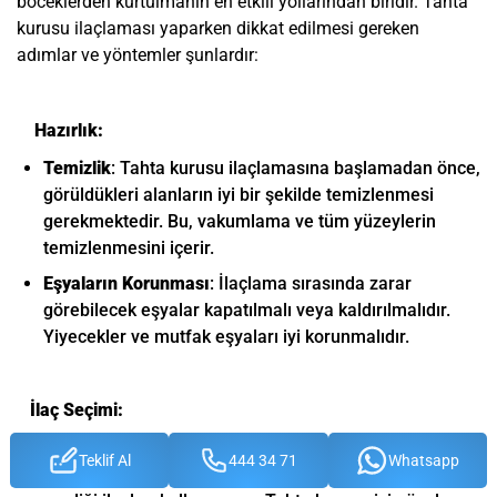
böceklerden kurtulmanın en etkili yollarından biridir. Tahta
kurusu ilaçlaması yaparken dikkat edilmesi gereken
adımlar ve yöntemler şunlardır:
Hazırlık:
Temizlik
: Tahta kurusu ilaçlamasına başlamadan önce,
görüldükleri alanların iyi bir şekilde temizlenmesi
gerekmektedir. Bu, vakumlama ve tüm yüzeylerin
temizlenmesini içerir.
Eşyaların Korunması
: İlaçlama sırasında zarar
görebilecek eşyalar kapatılmalı veya kaldırılmalıdır.
Yiyecekler ve mutfak eşyaları iyi korunmalıdır.
İlaç Seçimi:
Profesyonel İlaçlar
: ilaclama.com.tr olarak sağlık
Teklif Al
444 34 71
Whatsapp
bakanlığının kullanma yetkisini ruhsatlı firmalara