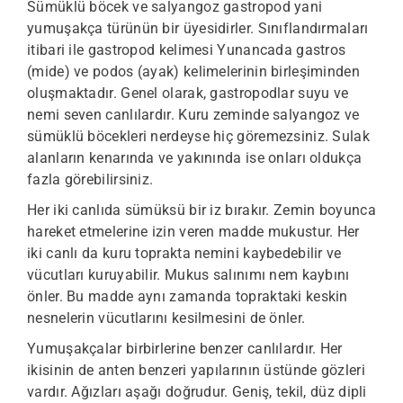
Sümüklü böcek ve salyangoz gastropod yani
yumuşakça türünün bir üyesidirler. Sınıflandırmaları
itibari ile gastropod kelimesi Yunancada gastros
(mide) ve podos (ayak) kelimelerinin birleşiminden
oluşmaktadır. Genel olarak, gastropodlar suyu ve
nemi seven canlılardır. Kuru zeminde salyangoz ve
sümüklü böcekleri nerdeyse hiç göremezsiniz. Sulak
alanların kenarında ve yakınında ise onları oldukça
fazla görebilirsiniz.
Her iki canlıda sümüksü bir iz bırakır. Zemin boyunca
hareket etmelerine izin veren madde mukustur. Her
iki canlı da kuru toprakta nemini kaybedebilir ve
vücutları kuruyabilir. Mukus salınımı nem kaybını
önler. Bu madde aynı zamanda topraktaki keskin
nesnelerin vücutlarını kesilmesini de önler.
Yumuşakçalar birbirlerine benzer canlılardır. Her
ikisinin de anten benzeri yapılarının üstünde gözleri
vardır. Ağızları aşağı doğrudur. Geniş, tekil, düz dipli