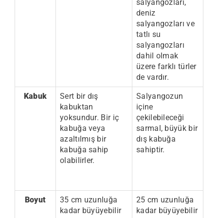
salyangozları,
deniz
salyangozları ve
tatlı su
salyangozları
dahil olmak
üzere farklı türler
de vardır.
Kabuk
Sert bir dış
Salyangozun
kabuktan
içine
yoksundur. Bir iç
çekilebileceği
kabuğa veya
sarmal, büyük bir
azaltılmış bir
dış kabuğa
kabuğa sahip
sahiptir.
olabilirler.
Boyut
35 cm uzunluğa
25 cm uzunluğa
kadar büyüyebilir
kadar büyüyebilir