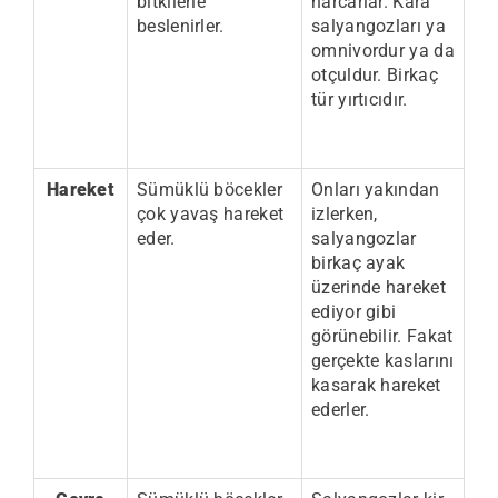
bitkilerle
harcarlar. Kara
beslenirler.
salyangozları ya
omnivordur ya da
otçuldur. Birkaç
tür yırtıcıdır.
Hareket
Sümüklü böcekler
Onları yakından
çok yavaş hareket
izlerken,
eder.
salyangozlar
birkaç ayak
üzerinde hareket
ediyor gibi
görünebilir. Fakat
gerçekte kaslarını
kasarak hareket
ederler.