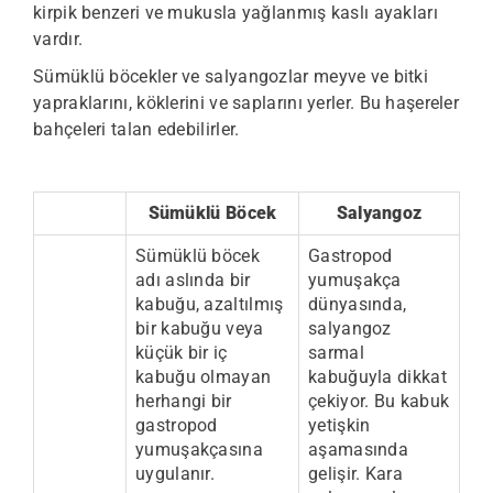
kirpik benzeri ve mukusla yağlanmış kaslı ayakları
vardır.
Sümüklü böcekler ve salyangozlar meyve ve bitki
yapraklarını, köklerini ve saplarını yerler. Bu haşereler
bahçeleri talan edebilirler.
Sümüklü Böcek
Salyangoz
Sümüklü böcek
Gastropod
adı aslında bir
yumuşakça
kabuğu, azaltılmış
dünyasında,
bir kabuğu veya
salyangoz
küçük bir iç
sarmal
kabuğu olmayan
kabuğuyla dikkat
herhangi bir
çekiyor. Bu kabuk
gastropod
yetişkin
yumuşakçasına
aşamasında
uygulanır.
gelişir. Kara