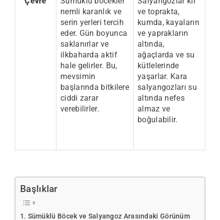
Çevre
Sümüklü böcekler
Salyangozlar kir
nemli karanlık ve
ve toprakta,
serin yerleri tercih
kumda, kayaların
eder. Gün boyunca
ve yaprakların
saklanırlar ve
altında,
ilkbaharda aktif
ağaçlarda ve su
hale gelirler. Bu,
kütlelerinde
mevsimin
yaşarlar. Kara
başlarında bitkilere
salyangozları su
ciddi zarar
altında nefes
verebilirler.
almaz ve
boğulabilir.
Başlıklar
Sümüklü Böcek ve Salyangoz Arasındaki Görünüm