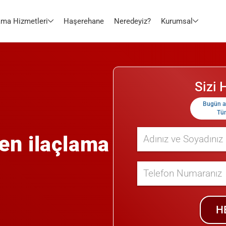
ama Hizmetleri
Haşerehane
Neredeyiz?
Kurumsal
Sizi
Bugün
a
Tüm
len
ilaçlama
H