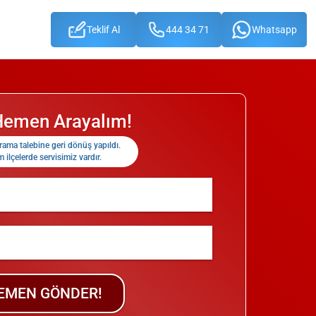
Teklif Al
444 34 71
Whatsapp
 Hemen Arayalım!
rama talebine geri dönüş yapıldı.
 ilçelerde servisimiz vardır.
EMEN GÖNDER!