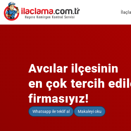
İlaçl
Avcılar ilçesinin
en çok tercih edi
firmasıyız!
Whatsapp ile teklif al
Makaleyi oku