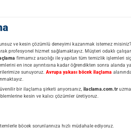
ma
orunsuz ve kesin çözümlü deneyimi kazanmak istemez misiniz? 
arak profesyonel hizmet sağlamaktayız. Müşteri odaklı çalışa
laçlama
firmamız aracılığı ile yapılan tüm temizlik işlemleri s
mlerini en ince ayrıntısına kadar öğrendikten sonra alanda ya
erilerimize sunuyoruz.
Avrupa yakası böcek ilaçlama
alanında 
anmaktayız.
venilir bir ilaçlama şirketi arıyorsanız,
ilaclama.com.tr
uzmanl
blemlerine kesin ve kalıcı çözümler üretiyoruz.
mlerle böcek sorunlarınıza hızlı müdahale ediyoruz.