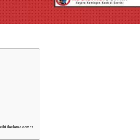
rcihi ilaclama.com.tr