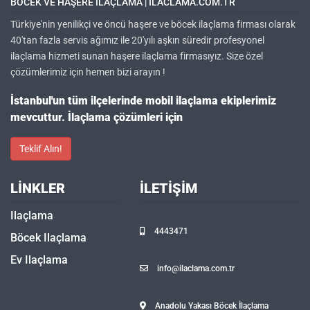
BÖCEK VE HAŞERE ILAÇLAMA | ILACLAMA.COM.TR
Türkiye'nin yenilikçi ve öncü haşere ve böcek ilaçlama firması olarak
40'tan fazla servis ağımız ile 20'yılı aşkın süredir profesyonel
ilaçlama hizmeti sunan haşere ilaçlama firmasıyız. Size özel
çözümlerimiz için hemen bizi arayın !
İstanbul'un tüm ilçelerinde mobil ilaçlama ekiplerimiz
mevcuttur. İlaçlama çözümleri için
Teklif Alın!
LINKLER
İLETIŞIM
Ilaçlama
4443471
Böcek Ilaçlama
Ev Ilaçlama
info@ilaclama.com.tr
Anadolu Yakası Böcek İlaçlama