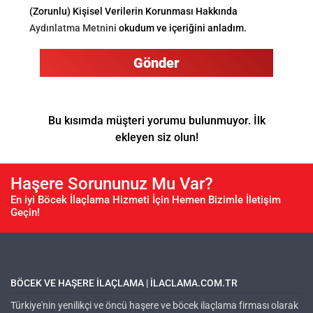
(Zorunlu) Kişisel Verilerin Korunması Hakkında
Aydınlatma Metnini
okudum ve içeriğini anladım.
Gönder
Bu kısımda müşteri yorumu bulunmuyor. İlk
ekleyen siz olun!
Haşere Sorununuz Mu Var?
En iyi Böcek İlaçlama Hizmeti İçin Hemen Bizimle İletişim
Geçin!
BÖCEK VE HAŞERE ILAÇLAMA | ILACLAMA.COM.TR
Türkiye'nin yenilikçi ve öncü haşere ve böcek ilaçlama firması olarak