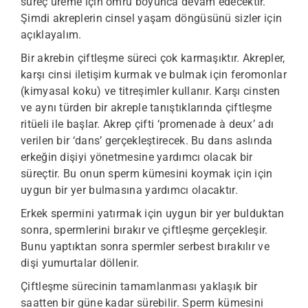
süreç üreme için ömrü boyunca devam edecektir.
Şimdi akreplerin cinsel yaşam döngüsünü sizler için
açıklayalım.
Bir akrebin çiftleşme süreci çok karmaşıktır. Akrepler,
karşı cinsi iletişim kurmak ve bulmak için feromonlar
(kimyasal koku) ve titreşimler kullanır. Karşı cinsten
ve aynı türden bir akreple tanıştıklarında çiftleşme
ritüeli ile başlar. Akrep çifti ‘promenade à deux’ adı
verilen bir ‘dans’ gerçekleştirecek. Bu dans aslında
erkeğin dişiyi yönetmesine yardımcı olacak bir
süreçtir. Bu onun sperm kümesini koymak için için
uygun bir yer bulmasına yardımcı olacaktır.
Erkek spermini yatırmak için uygun bir yer bulduktan
sonra, spermlerini bırakır ve çiftleşme gerçekleşir.
Bunu yaptıktan sonra spermler serbest bırakılır ve
dişi yumurtalar döllenir.
Çiftleşme sürecinin tamamlanması yaklaşık bir
saatten bir güne kadar sürebilir. Sperm kümesini