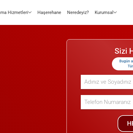
ama Hizmetleri
Haşerehane
Neredeyiz?
Kurumsal
Sizi
Bugün
a
Tüm
H