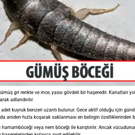
 gri renkte ve ince, yassı gövdeli bir haşeredir. Kanatları yokt
arak adlandırılır.
 adet kuyruk benzeri uzantı bulunur. Gece aktif olduğu için gün
rda aniden hızla koşarak saklanması en belirgin özelliklerinden bi
hamamböceği veya nem böceği ile karıştırılır. Ancak vücudunun 
haşerelerinden kolayca ayırt edilebilir.