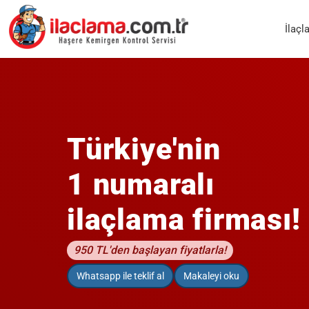
İlaçl
Türkiye'nin
1 numaralı
ilaçlama firması!
950 TL'den başlayan fiyatlarla!
Whatsapp ile teklif al
Makaleyi oku