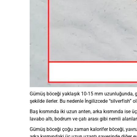
Gümüş böceği yaklaşık 10-15 mm uzunluğunda, gümüş
şekilde ilerler. Bu nedenle İngilizcede “silverfish” ol
Baş kısmında iki uzun anten, arka kısmında ise üç
lavabo altı, bodrum ve çatı arası gibi nemli alanla
Gümüş böceği çoğu zaman kalorifer böceği, yavru 
arka kısmındaki üç uzun uzantı sayesinde diğer ev 