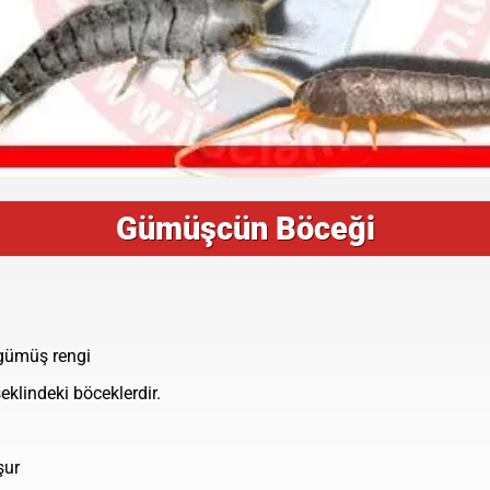
Gümüşcün Böceği
-gümüş rengi
klindeki böceklerdir.
şur