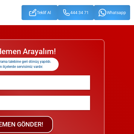
Teklif Al
444 34 71
Whatsapp
 Hemen Arayalım!
rama talebine geri dönüş yapıldı.
 ilçelerde servisimiz vardır.
EMEN GÖNDER!