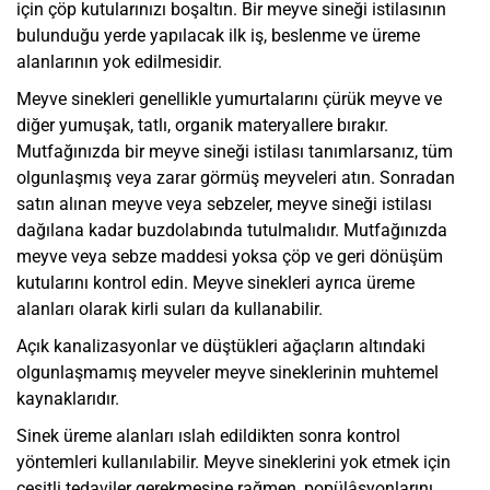
için çöp kutularınızı boşaltın. Bir meyve sineği istilasının
bulunduğu yerde yapılacak ilk iş, beslenme ve üreme
alanlarının yok edilmesidir.
Meyve sinekleri
genellikle yumurtalarını çürük meyve ve
diğer yumuşak, tatlı, organik materyallere bırakır.
Mutfağınızda bir meyve sineği istilası tanımlarsanız, tüm
olgunlaşmış veya zarar görmüş meyveleri atın. Sonradan
satın alınan meyve veya sebzeler, meyve sineği istilası
dağılana kadar buzdolabında tutulmalıdır. Mutfağınızda
meyve veya sebze maddesi yoksa çöp ve geri dönüşüm
kutularını kontrol edin. Meyve sinekleri ayrıca üreme
alanları olarak kirli suları da kullanabilir.
Açık kanalizasyonlar ve düştükleri ağaçların altındaki
olgunlaşmamış meyveler meyve sineklerinin muhtemel
kaynaklarıdır.
Sinek üreme alanları ıslah edildikten sonra kontrol
yöntemleri kullanılabilir. Meyve sineklerini yok etmek için
çeşitli tedaviler gerekmesine rağmen, popülâsyonlarını