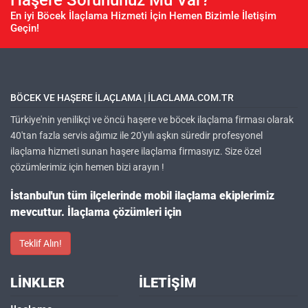
Haşere Sorununuz Mu Var?
En iyi Böcek İlaçlama Hizmeti İçin Hemen Bizimle İletişim
Geçin!
BÖCEK VE HAŞERE ILAÇLAMA | ILACLAMA.COM.TR
Türkiye'nin yenilikçi ve öncü haşere ve böcek ilaçlama firması olarak
40'tan fazla servis ağımız ile 20'yılı aşkın süredir profesyonel
ilaçlama hizmeti sunan haşere ilaçlama firmasıyız. Size özel
çözümlerimiz için hemen bizi arayın !
İstanbul'un tüm ilçelerinde mobil ilaçlama ekiplerimiz
mevcuttur. İlaçlama çözümleri için
Teklif Alın!
LINKLER
İLETIŞIM